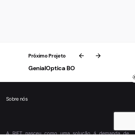
Próximo Projeto
GenialOptica BO
Sobre nós
A RIFT nasceu como uma solução á demanda de