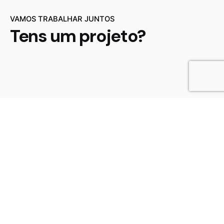
VAMOS TRABALHAR JUNTOS
Tens um projeto?
Contacte-nos
Somos
uma equipa criativa
que fica entusiasmada
com ideias únicas e em
ajudar
empresas a
criar