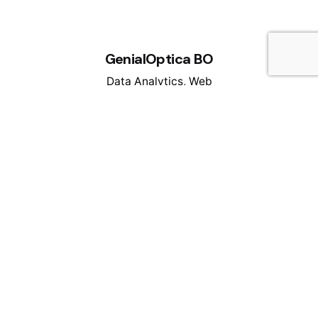
GenialOptica BO
Data Analytics
Web
Design
Web
Development
Comentários recentes
Artigos recentes
Social Listening: Saiba Como Ouvir o Seu Público
APIs: Descubra Como Explorar o Seu Potencial