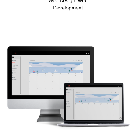
Web Design
Web
Development